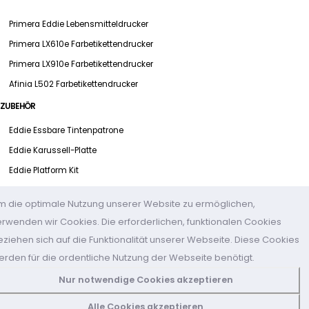
Primera Eddie Lebensmitteldrucker
Primera LX610e Farbetikettendrucker
Primera LX910e Farbetikettendrucker
Afinia L502 Farbetikettendrucker
ZUBEHÖR
Eddie Essbare Tintenpatrone
Eddie Karussell-Platte
Eddie Platform Kit
Eddie Basisplatte
m die optimale Nutzung unserer Website zu ermöglichen,
Eddie Wartungs-Kit
erwenden wir Cookies. Die erforderlichen, funktionalen Cookies
MESSEN & SHOWS
eziehen sich auf die Funktionalität unserer Webseite. Diese Cookies
erden für die ordentliche Nutzung der Webseite benötigt.
Karley Showroom: Dauerausstellung - alle Produkte.
Einkaufen mit Videokonferenz und Online-Schulung
Nur notwendige Cookies akzeptieren
Messetermine (LINK)
Alle Cookies akzeptieren