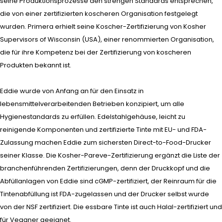
seine Produktionsprozesse den strengen Standards entsprechen,
die von einer zertifizierten koscheren Organisation festgelegt
wurden. Primera erhielt seine Koscher-Zertifizierung von Kosher
Supervisors of Wisconsin (USA), einer renommierten Organisation,
die für ihre Kompetenz bei der Zertifizierung von koscheren
Produkten bekannt ist.
Eddie wurde von Anfang an für den Einsatz in
lebensmittelverarbeitenden Betrieben konzipiert, um alle
Hygienestandards zu erfüllen. Edelstahlgehäuse, leicht zu
reinigende Komponenten und zertifizierte Tinte mit EU- und FDA-
Zulassung machen Eddie zum sichersten Direct-to-Food-Drucker
seiner Klasse. Die Kosher-Pareve-Zertifizierung ergänzt die Liste der
branchenführenden Zertifizierungen, denn der Druckkopf und die
Abfüllanlagen von Eddie sind cGMP-zertifiziert, der Reinraum für die
Tintenabfüllung ist FDA-zugelassen und der Drucker selbst wurde
von der NSF zertifiziert. Die essbare Tinte ist auch Halal-zertifiziert und
für Veganer geeignet.