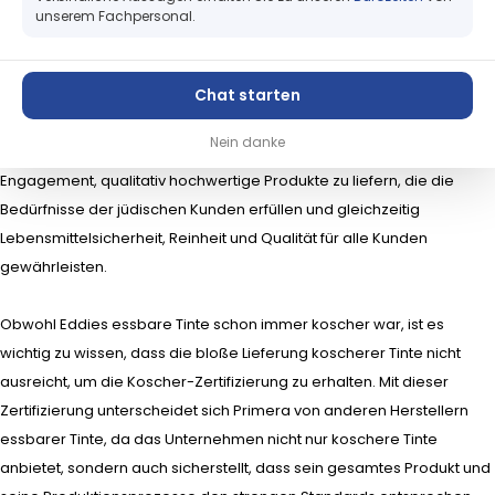
Service
nun auch Koscher zertifiziert
unserem Fachpersonal.
Support
Karley Deutschland GmbH
Allgemein
Chat starten
Der Lebensmitteldrucker Eddie hat nun die Kosher Pareve
Nein danke
Zertifizierung erhalten. Diese Zertifizierung ist ein Beweis für Primeras
Engagement, qualitativ hochwertige Produkte zu liefern, die die
Bedürfnisse der jüdischen Kunden erfüllen und gleichzeitig
Lebensmittelsicherheit, Reinheit und Qualität für alle Kunden
gewährleisten.
Obwohl Eddies essbare Tinte schon immer koscher war, ist es
wichtig zu wissen, dass die bloße Lieferung koscherer Tinte nicht
ausreicht, um die Koscher-Zertifizierung zu erhalten. Mit dieser
Zertifizierung unterscheidet sich Primera von anderen Herstellern
essbarer Tinte, da das Unternehmen nicht nur koschere Tinte
anbietet, sondern auch sicherstellt, dass sein gesamtes Produkt und