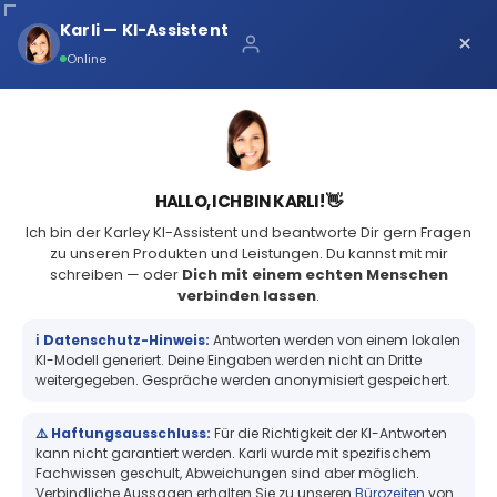
Karli — KI-Assistent
×
Über uns
Online
Kontaktiere uns
+49 (2361) 979231-0
HALLO, ICH BIN KARLI! 👋
Ich bin der Karley KI-Assistent und beantworte Dir gern Fragen
START
BLOG
Start
Primera Eddie
zu unseren Produkten und Leistungen. Du kannst mit mir
schreiben — oder
Dich mit einem echten Menschen
Lebensmitteldrucker nun auch
Vorteile
verbinden lassen
.
Koscher zertifiziert
ℹ️ Datenschutz-Hinweis:
Antworten werden von einem lokalen
Technische Daten
KI-Modell generiert. Deine Eingaben werden nicht an Dritte
weitergegeben. Gespräche werden anonymisiert gespeichert.
Freddie
⚠️ Haftungsausschluss:
Für die Richtigkeit der KI-Antworten
25
Sep
kann nicht garantiert werden. Karli wurde mit spezifischem
Connie
Primera Eddie Lebensmitteldrucker
Fachwissen geschult, Abweichungen sind aber möglich.
Verbindliche Aussagen erhalten Sie zu unseren
Bürozeiten
von