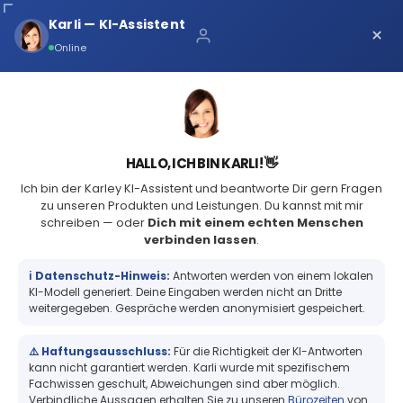
Karli — KI-Assistent
×
Über uns
Online
Kontaktiere uns
+49 (2361) 979231-0
HALLO, ICH BIN KARLI! 👋
Ich bin der Karley KI-Assistent und beantworte Dir gern Fragen
START
BLOG
Start
NEU: Verschiedene Trays
zu unseren Produkten und Leistungen. Du kannst mit mir
schreiben — oder
Dich mit einem echten Menschen
passend für Deine Lebensmittel
Vorteile
verbinden lassen
.
ℹ️ Datenschutz-Hinweis:
Antworten werden von einem lokalen
Technische Daten
KI-Modell generiert. Deine Eingaben werden nicht an Dritte
weitergegeben. Gespräche werden anonymisiert gespeichert.
Freddie
21
Jun
NEU: Verschiedene Trays passend
⚠️ Haftungsausschluss:
Für die Richtigkeit der KI-Antworten
kann nicht garantiert werden. Karli wurde mit spezifischem
Connie
Fachwissen geschult, Abweichungen sind aber möglich.
für Deine Lebensmittel
Verbindliche Aussagen erhalten Sie zu unseren
Bürozeiten
von