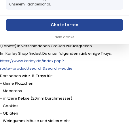
Service
unserem Fachpersonal.
Karley Deutschland GmbH
Allgemein
Support
Die Firmware des Primera Eddie wurde aktualisiert. Mit der neuen
Chat starten
Firmware musst Du nicht mehr das Edelstahlkarussell nutzen, um
Nein danke
Deine Produkte zuzuführen, sondern kannst auch auf ein Tray
(Tablett) in verschiedenen Größen zurückgreifen.
Im Karley Shop findest Du unter folgendem Link einige Trays:
https://www.karley.de/index.php?
route=product/search&search=eddie
Dort haben wir z. B. Trays für:
- kleine Plätzchen
- Macarons
- mittlere Kekse (20mm Durchmesser)
- Cookies
- Oblaten
- Weingummi Mäuse und vieles mehr