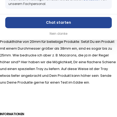
Service
unserem Fachpersonal.
Karley Deutschland GmbH
Allgemein
Support
Technische Geräte haben technische Daten, die Du einhalten musst,
Chat starten
damit alles funktioniert. So ist eine Begrenzung beim Primera Eddie
Nein danke
die Produkthöhe. Normalerweise akzeptiert der Drucker eine
Produkthöhe von 20mm für beliebige Produkte. Setzt Du ein Produkt
mit einem Durchmesser größer als 38mm ein, sind es sogar bis zu
25mm. Wie bedrucke ich aber z. B. Macarons, die ja in der Regel
höher sind? Hier haben wir die Möglichkeit, Dir eine flachere Schiene
und einen speziellen Tray zu liefern. Auf diese Weise ist der Tray
etwas tiefer angebracht und Dein Produkt kann höher sein. Sende
uns Deine Produkte gerne für einen Test im Eddie ein.
INFORMATIONEN