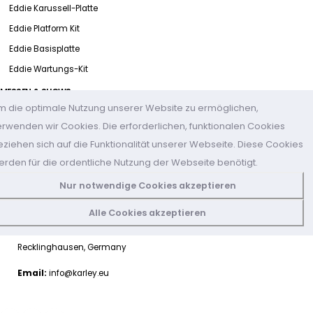
Eddie Karussell-Platte
Eddie Platform Kit
Eddie Basisplatte
Eddie Wartungs-Kit
MESSEN & SHOWS
m die optimale Nutzung unserer Website zu ermöglichen,
Karley Showroom: Dauerausstellung - alle Produkte.
erwenden wir Cookies. Die erforderlichen, funktionalen Cookies
Einkaufen mit Videokonferenz und Online-Schulung
eziehen sich auf die Funktionalität unserer Webseite. Diese Cookies
Messetermine (LINK)
erden für die ordentliche Nutzung der Webseite benötigt.
KONTAKTIERE UNS
Nur notwendige Cookies akzeptieren
+49 (2361) 979231-0
Alle Cookies akzeptieren
Adresse:
Karley Deutschland GmbH, Herner Str. 15b, 45657
Recklinghausen, Germany
Email:
info@karley.eu