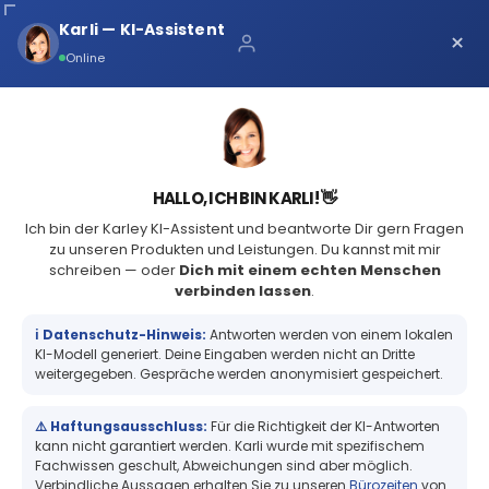
Karli — KI-Assistent
×
Über uns
Online
Kontaktiere uns
+49 (2361) 979231-0
HALLO, ICH BIN KARLI! 👋
Ich bin der Karley KI-Assistent und beantworte Dir gern Fragen
START
BLOG
Start
Bedruckung von Produkten höher
zu unseren Produkten und Leistungen. Du kannst mit mir
schreiben — oder
Dich mit einem echten Menschen
als 25mm
Vorteile
verbinden lassen
.
ℹ️ Datenschutz-Hinweis:
Antworten werden von einem lokalen
Technische Daten
KI-Modell generiert. Deine Eingaben werden nicht an Dritte
weitergegeben. Gespräche werden anonymisiert gespeichert.
Freddie
25
Feb
Bedruckung von Produkten höher
⚠️ Haftungsausschluss:
Für die Richtigkeit der KI-Antworten
kann nicht garantiert werden. Karli wurde mit spezifischem
Connie
Fachwissen geschult, Abweichungen sind aber möglich.
als 25mm
Verbindliche Aussagen erhalten Sie zu unseren
Bürozeiten
von