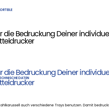
ORTEILE
für die Bedruckung Deiner individ
teldrucker
für die Bedruckung Deiner individ
ECHNISCHE DATEN
teldrucker
ahlkarussell auch verschiedene Trays benutzen. Damit bedruc