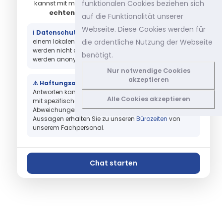
funktionalen Cookies beziehen sich
kannst mit mir schreiben — oder
Dich mit einem
echten Menschen verbinden lassen
.
auf die Funktionalität unserer
Webseite. Diese Cookies werden für
ℹ️ Datenschutz-Hinweis:
Antworten werden von
die ordentliche Nutzung der Webseite
einem lokalen KI-Modell generiert. Deine Eingaben
werden nicht an Dritte weitergegeben. Gespräche
benötigt.
werden anonymisiert gespeichert.
Nur notwendige Cookies
akzeptieren
⚠️ Haftungsausschluss:
Für die Richtigkeit der KI-
Antworten kann nicht garantiert werden. Karli wurde
Alle Cookies akzeptieren
mit spezifischem Fachwissen geschult,
Abweichungen sind aber möglich. Verbindliche
Aussagen erhalten Sie zu unseren
Bürozeiten
von
unserem Fachpersonal.
Chat starten
Nein danke