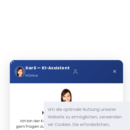
Karli — KI-Assistent
×
Online
Um die optimale Nutzung unserer
HALLO, ICH BIN KARLI! 👋
Website zu ermöglichen, verwenden
Ich bin der Karley KI-Assistent und beantworte Dir
wir Cookies. Die erforderlichen,
gern Fragen zu unseren Produkten und Leistungen. Du